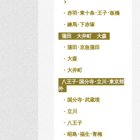
赤羽･東十条･王子･板橋
練馬･下赤塚
蒲田 大井町 大森
蒲田･京急蒲田
大森
大井町
八王子･国分寺･立川･東京郊
外
国分寺･武蔵境
立川
八王子
昭島･福生･青梅