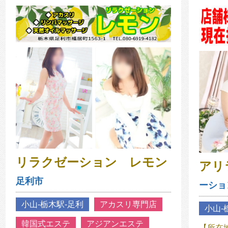
リラクゼーション レモン
アリ
足利市
ーショ
小山‐栃木駅‐足利
アカスリ専門店
小山‐
韓国式エステ
アジアンエステ
【所在