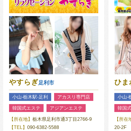
やすらぎ
ひま
足利市
小山‐栃木駅‐足利
アカスリ専門店
小山‐
韓国式エステ
アジアンエステ
韓国
【所在地】
栃木県足利市通3丁目2766-9
【所在
【TEL】
090-6382-5588
20-2F