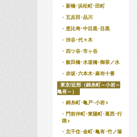
新橋･浜松町･田町
五反田･品川
恵比寿･中目黒･目黒
渋谷･代々木
四ツ谷･市ヶ谷
飯田橋･水道橋･御茶ノ水
赤坂･六本木･麻布十番
東京/近郊（錦糸町～小岩～
亀有～）
錦糸町･亀戸･小岩
門前仲町･東陽町･葛西･行
徳
北千住･金町･亀有･竹ノ塚