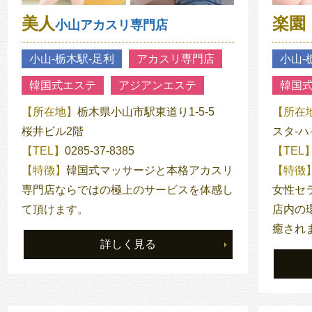
美人
楽園
小山アカスリ専門店
小山‐栃木駅‐足利
アカスリ専門店
小山‐
韓国式エステ
アジアンエステ
韓国
【所在地】
栃木県小山市駅東道り1-5-5
【所在
桜井ビル2階
スタ-ハ
【TEL】
0285-37-8385
【TEL
【特徴】
韓国式マッサージと本格アカスリ
【特徴
専門店ならではの極上のサービスを体感し
女性セ
て頂けます。
店内の
癒され
詳しく見る