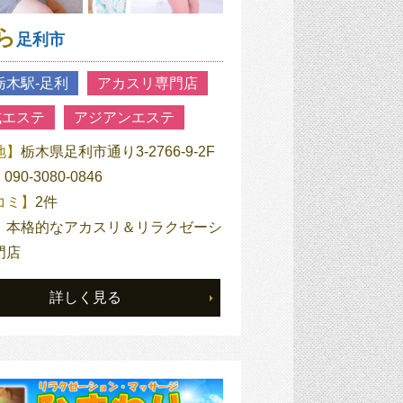
ら
足利市
栃木駅‐足利
アカスリ専門店
式エステ
アジアンエステ
地】
栃木県足利市通り3-2766-9-2F
】
090-3080-0846
コミ】
2件
】
本格的なアカスリ＆リラクゼーシ
門店
詳しく見る