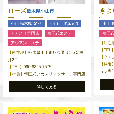
ローズ
きよ
栃木県小山市
小山‐栃木駅‐足利
小山 那須塩原
小山‐
アカスリ専門店
韓国式エステ
韓国
アジアンエステ
【所在
【TEL
【所在地】
栃木県小山市駅東通り1-5-5 桜
【クチ
井2F
【特徴
【TEL】
090-8325-7575
ョン専
【特徴】
韓国式アカスリマッサージ専門店
詳しく見る