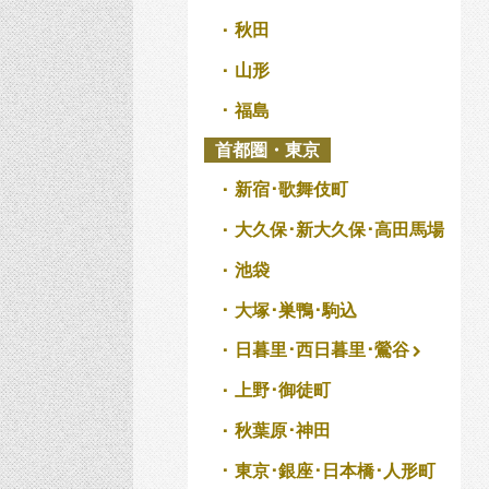
秋田
山形
福島
首都圏・東京
新宿･歌舞伎町
大久保･新大久保･高田馬場
池袋
大塚･巣鴨･駒込
日暮里･西日暮里･鶯谷
上野･御徒町
秋葉原･神田
東京･銀座･日本橋･人形町