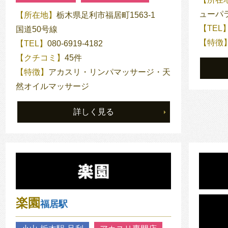
ューパラ
【所在地】
栃木県足利市福居町1563-1
【TEL
国道50号線
【特徴
【TEL】
080-6919-4182
【クチコミ】
45件
【特徴】
アカスリ・リンパマッサージ・天
然オイルマッサージ
詳しく見る
楽園
福居駅