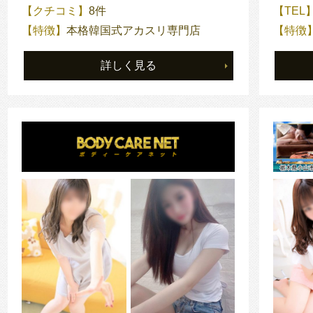
【クチコミ】
8件
【TEL
【特徴】
本格韓国式アカスリ専門店
【特徴
詳しく見る