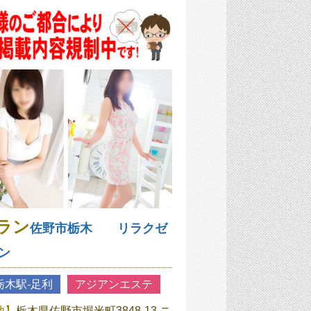
ラン
佐野市栃木 リラクゼ
ン
栃木駅‐足利
アジアンエステ
地】
栃木県佐野市堀米町3848-13 ニ