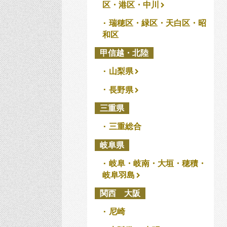
区・港区・中川
瑞穂区・緑区・天白区・昭
和区
甲信越・北陸
山梨県
長野県
三重県
三重総合
岐阜県
岐阜・岐南・大垣・穂積・
岐阜羽島
関西 大阪
尼崎