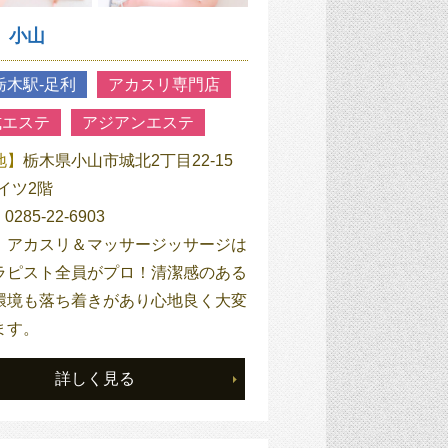
小山
栃木駅‐足利
アカスリ専門店
式エステ
アジアンエステ
地】
栃木県小山市城北2丁目22-15
イツ2階
】
0285-22-6903
】
アカスリ＆マッサージッサージは
ラピスト全員がプロ！清潔感のある
環境も落ち着きがあり心地良く大変
ます。
詳しく見る