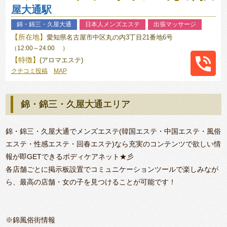
3867
屋大通駅
錦・錦三・久屋大通
日本人メンズエステ
出張マッサージ
【所在地】
愛知県名古屋市中区丸の内3丁目21番地6号
（12:00～24:00 ）
【特徴】
(アロマエステ)
クチコミ投稿
MAP
052-
972-
錦・錦三・久屋大通エリア
9555
錦・錦三・久屋大通でメンズエステ(韓国エステ・中国エステ・風俗
エステ・性感エステ・回春エステ)なら充実のコンテンツで欲しい情
報が即GETできるボディケアネット★彡
各店舗ごとに掲示板設置でコミュニケーションツールで楽しみなが
ら、最高の店舗・女の子を見つけることが可能です！
※錦風俗街情報