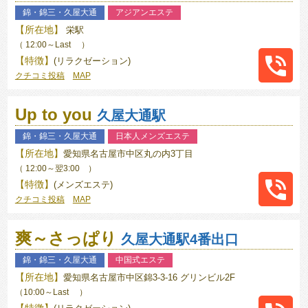
錦・錦三・久屋大通
アジアンエステ
【所在地】
栄駅
（ 12:00～Last ）
【特徴】
(リラクゼーション)
クチコミ投稿
MAP
090-
Up to you
5861-
久屋大通駅
7227
錦・錦三・久屋大通
日本人メンズエステ
【所在地】
愛知県名古屋市中区丸の内3丁目
（ 12:00～翌3:00 ）
【特徴】
(メンズエステ)
クチコミ投稿
MAP
080-
爽～さっぱり
2043-
久屋大通駅4番出口
0007
錦・錦三・久屋大通
中国式エステ
【所在地】
愛知県名古屋市中区錦3-3-16 グリンビル2F
（10:00～Last ）
【特徴】