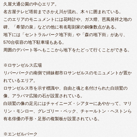
久屋大通公園の中心エリア。
名古屋テレビ塔前までさかえ川が流れ、木々に囲まれている。
このエリアのモニュメントには花時計や、ガス燈、芭風発祥之地の
碑、「希望の泉」などの他に有名彫刻家の銅像数点がある。
地下には「セントラルパーク地下街」や「森の地下街」があり、
570台収容の地下駐車場もある。
周囲のデパート等へもここから地下をたどって行くことができる。
※ロサンゼルス広場
リバーパークの南側で姉妹都市ロサンゼルスのモニュメントが置か
れているエリア。
ロサンゼルス市を示す標識や、自由と魂と名付けられた白頭鷲の
像、アラバマ広陵の石が設置されている。
白頭鷲の像の足元にはチャイニーズ・シアターにあやかって、マリ
リン・モンロー、グレゴリー・ペック、チャールトン・ヘストンら
有名俳優の手形・足形の複製板が設置されている。
※エンゼルパーク