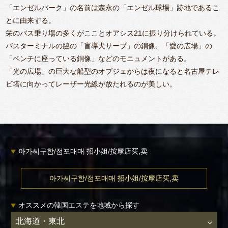
「エンゼルパーク」の名前は森永の「エンゼル球場」跡地であるこ
とに由来する。
栄のバス乗り場の多くがこことオアシス21に振り分けられている。
バスターミナルの脇の「盲導犬サーブ」の銅像、「愛の広場」の
「ベンチに座っている銅像」などのモニュメントがある。
「光の広場」の巨大な船型のオブジェからは夜になると名古屋テレ
ビ塔に向かってレーザー光線が放たれるのが美しい。
아가씨구함/점포매매 招小姐/按摩店买,卖
아가씨구함/점포매매 招小姐/按摩店买,卖
オススメの韓国エステを地域から探す
北海道・東北