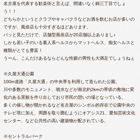
名古屋を代表する歓楽街と言えば、間違いなく錦三丁目でしょ
う！！
どちらかというとクラブやキャバクラなどお酒を飲むお店が多いの
ですが、風俗店も十分すぎるほどあります。
パッと見ただけで、店舗型風俗店が20店舗以上ありまし♪
しかも若い子のいる素人系ヘルスからマットヘルス、痴女ヘルスと
種類がとても豊富！
うーん、こんだけあるならどんな性癖の男性も大満足でしょうねぇ
※久屋大通公園
100m道路「久屋大通」の中央帯を利用して造られた公園。
川や多数のモニュメント、噴水などが南北約2kmの帯状の敷地に変
化のある景観を作り出しており市民の憩いの場となっている。
多くの催し物が開かれるなど名古屋のシンボル的存在で公園中央の
テレビ塔に加え、周囲を取り囲むようにオアシス21、愛知芸術文化
センター、など公共性の高い建築物が配されている。
※セントラルパーク