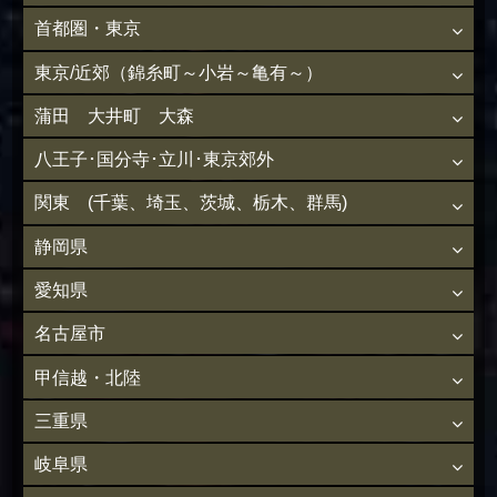
首都圏・東京
東京/近郊（錦糸町～小岩～亀有～）
蒲田 大井町 大森
八王子･国分寺･立川･東京郊外
関東 (千葉、埼玉、茨城、栃木、群馬)
静岡県
愛知県
名古屋市
甲信越・北陸
三重県
岐阜県