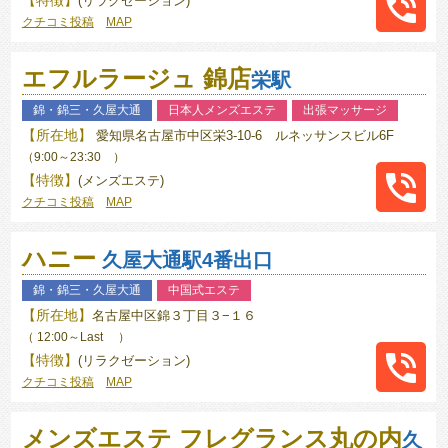
(リラクゼーション)
クチコミ投稿
MAP
052-
エフルラージュ 錦店
957-
栄駅
6333
錦・錦三・久屋大通
日本人メンズエステ
出張マッサージ
【所在地】
愛知県名古屋市中区栄3-10-6 ルネッサンスビル6F
（9:00～23:30 ）
【特徴】
(メンズエステ)
クチコミ投稿
MAP
052-
ハニー
951-
久屋大通駅4番出口
0009
錦・錦三・久屋大通
中国式エステ
【所在地】
名古屋中区錦３丁目３−１６
（ 12:00～Last ）
【特徴】
(リラクゼーション)
クチコミ投稿
MAP
080-
メンズエステ フレグランス丸の内
3523-
久