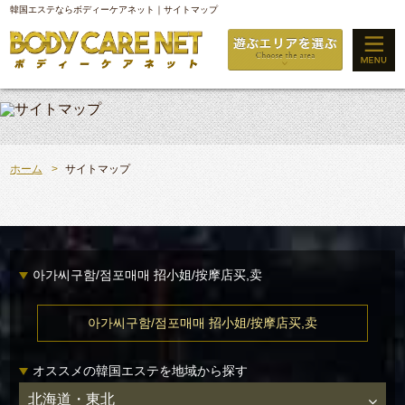
韓国エステならボディーケアネット｜サイトマップ
ホーム
サイトマップ
아가씨구함/점포매매 招小姐/按摩店买,卖
아가씨구함/점포매매 招小姐/按摩店买,卖
オススメの韓国エステを地域から探す
北海道・東北