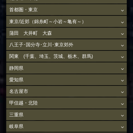
首都圏・東京
東京/近郊（錦糸町～小岩～亀有～）
蒲田 大井町 大森
八王子･国分寺･立川･東京郊外
関東 (千葉、埼玉、茨城、栃木、群馬)
静岡県
愛知県
名古屋市
甲信越・北陸
三重県
岐阜県