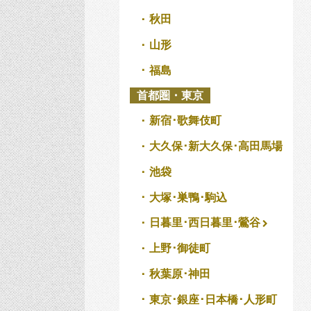
秋田
山形
福島
首都圏・東京
新宿･歌舞伎町
大久保･新大久保･高田馬場
池袋
大塚･巣鴨･駒込
日暮里･西日暮里･鶯谷
上野･御徒町
秋葉原･神田
東京･銀座･日本橋･人形町