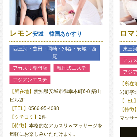
レモン
ロマ
安城 韓国あかすり
西三河・豊田・岡崎・刈谷・安城・西
東三
尾
アカ
アカスリ専門店
韓国式エステ
アジ
アジアンエステ
【所在
【所在地】
愛知県安城市御幸本町6-8 築山
岩町字北
ビル2F
【TEL
【TEL】
0566-95-4088
【特徴
【クチコミ】
2件
マッサ
【特徴】
本格的なアカスリ＆マッサージを
気軽にお楽しみいただけます。