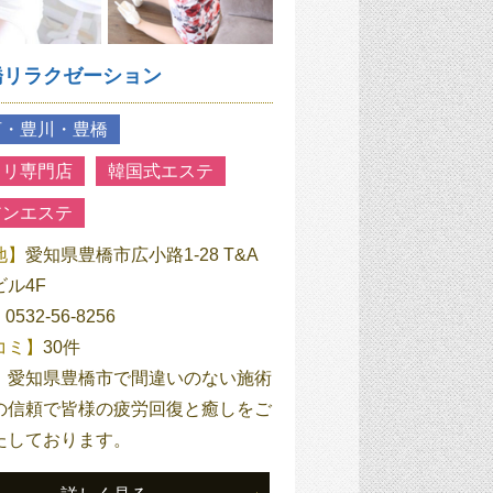
橋リラクゼーション
河・豊川・豊橋
スリ専門店
韓国式エステ
アンエステ
地】
愛知県豊橋市広小路1-28 T&A
ル4F
】
0532-56-8256
コミ】
30件
】
愛知県豊橋市で間違いのない施術
の信頼で皆様の疲労回復と癒しをご
たしております。