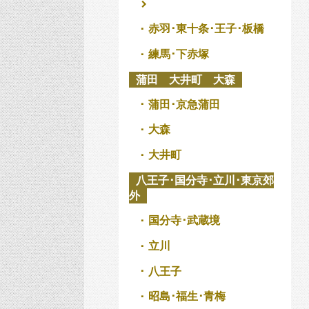
赤羽･東十条･王子･板橋
練馬･下赤塚
蒲田 大井町 大森
蒲田･京急蒲田
大森
大井町
八王子･国分寺･立川･東京郊
外
国分寺･武蔵境
立川
八王子
昭島･福生･青梅