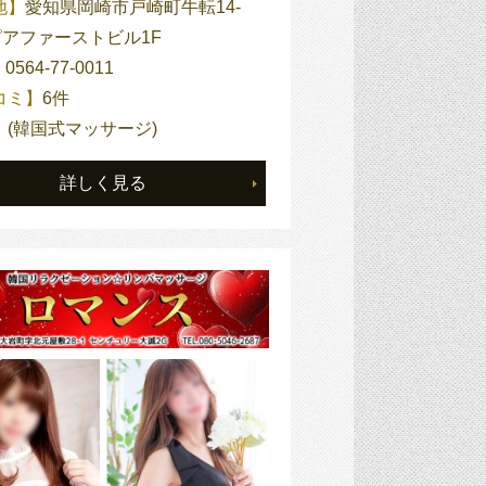
地】
愛知県岡崎市戸崎町牛転14-
ピアファーストビル1F
】
0564-77-0011
コミ】
6件
】
(韓国式マッサージ)
詳しく見る