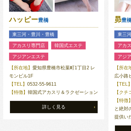
ハッピー
昴
豊橋
豊
東三河・豊川・豊橋
東三
アカスリ専門店
韓国式エステ
アカ
アジアンエステ
アジ
【所在地】
愛知県豊橋市松葉町1丁目2 レ
【所在
モンビル1F
広小路ビ
【TEL】
0532-55-9611
【TEL
【特徴】
韓国式アカスリ＆ラクゼーション
【クチ
【特徴
詳しく見る
と絶対
提供い