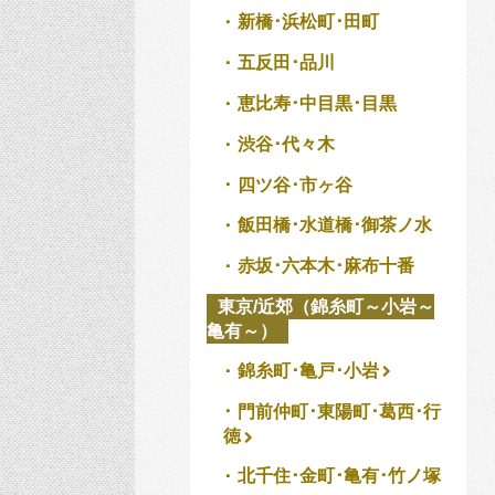
新橋･浜松町･田町
五反田･品川
恵比寿･中目黒･目黒
渋谷･代々木
四ツ谷･市ヶ谷
飯田橋･水道橋･御茶ノ水
赤坂･六本木･麻布十番
東京/近郊（錦糸町～小岩～
亀有～）
錦糸町･亀戸･小岩
門前仲町･東陽町･葛西･行
徳
北千住･金町･亀有･竹ノ塚