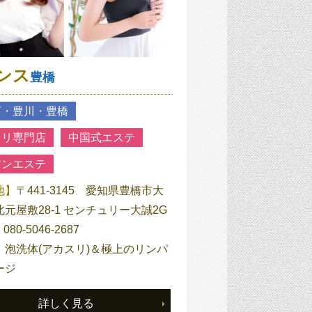
ンス
豊橋
河・豊川・豊橋
スリ専門店
中国式エステ
アンエステ
地】
〒441-3145 愛知県豊橋市大
元屋敷28-1 センチュリー大誠2G
】
080-5046-2687
】
泡洗体(アカスリ)＆極上のリンパ
ージ
詳しく見る