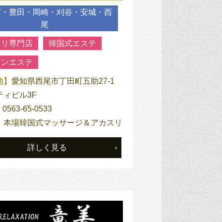
河・豊田・岡崎・刈谷・安城・西
尾
スリ専門店
韓国式エステ
アンエステ
地】
愛知県西尾市丁田町五助27-1
ティビル3F
】
0563-65-0533
】
本場韓国式マッサージ＆アカスリ
詳しく見る