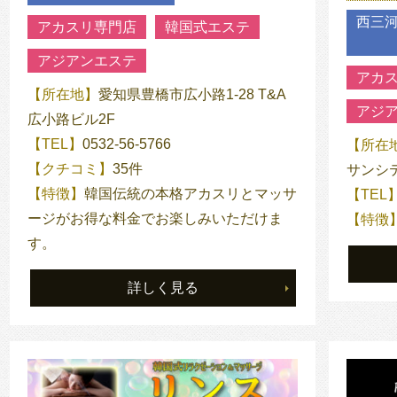
西三
アカスリ専門店
韓国式エステ
アジアンエステ
アカ
【所在地】
愛知県豊橋市広小路1-28 T&A
アジ
広小路ビル2F
【TEL】
0532-56-5766
【所在
【クチコミ】
35件
サンシ
【特徴】
韓国伝統の本格アカスリとマッサ
【TEL
ージがお得な料金でお楽しみいただけま
【特徴
す。
詳しく見る