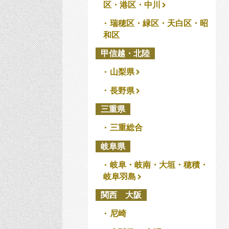
区・港区・中川
瑞穂区・緑区・天白区・昭
和区
甲信越・北陸
山梨県
長野県
三重県
三重総合
岐阜県
岐阜・岐南・大垣・穂積・
岐阜羽島
関西 大阪
尼崎