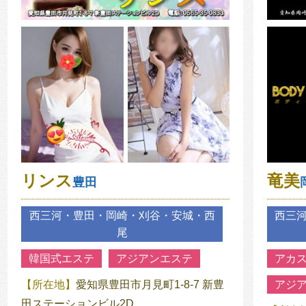
リンス
竜美
豊田
西三河・豊田・岡崎・刈谷・安城・西
西三
尾
韓国式エステ
アジアンエステ
アカ
【所在地】
愛知県豊田市月見町1-8-7 新豊
アジ
田ステーションビル2D