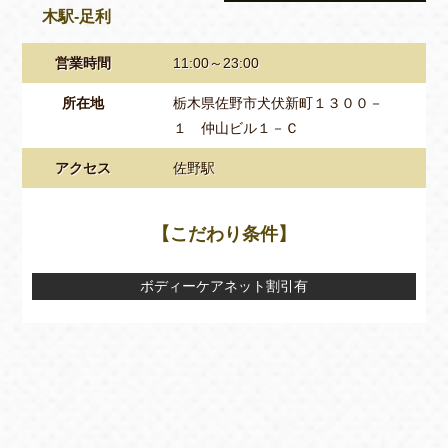
木駅‐足利
営業時間
11:00～23:00
所在地
栃木県佐野市犬伏新町１３００－
１ 仲山ビル１－Ｃ
アクセス
佐野駅
【こだわり条件】
ボディーケアネット割引有