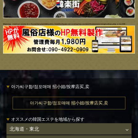
Warning
: Undefined variable $i in
/home/daisuke1102/public_html/bodycare-net.com/wp/wp-content/themes/ecco/single-shop.php
on line
679
아가씨구함/점포매매 招小姐/按摩店买,卖
아가씨구함/점포매매 招小姐/按摩店买,卖
オススメの韓国エステを地域から探す
北海道・東北