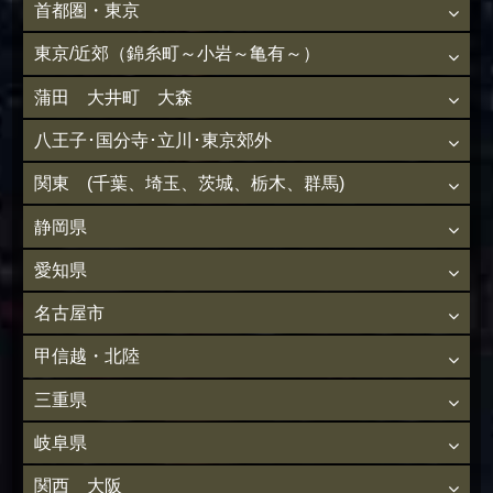
首都圏・東京
東京/近郊（錦糸町～小岩～亀有～）
蒲田 大井町 大森
八王子･国分寺･立川･東京郊外
関東 (千葉、埼玉、茨城、栃木、群馬)
静岡県
愛知県
名古屋市
甲信越・北陸
三重県
岐阜県
関西 大阪