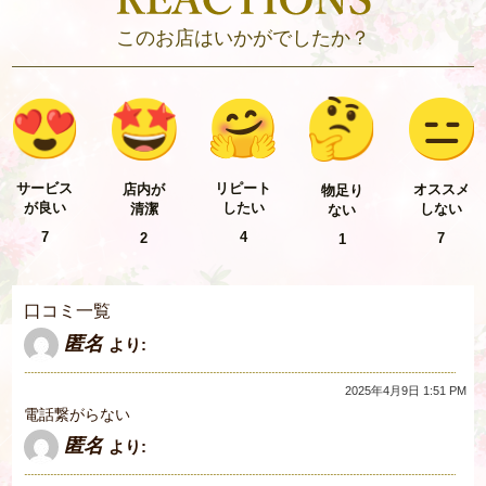
このお店はいかがでしたか？
リピート
サービス
店内が
オススメ
物足り
したい
が良い
清潔
しない
ない
4
7
2
7
1
口コミ一覧
匿名
より:
2025年4月9日 1:51 PM
電話繋がらない
匿名
より: