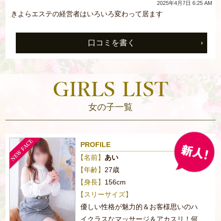
2025年4月7日 6:25 AM
きよらエステの経営者はいろいろ変わって居ます
口コミを書く
女の子一覧
PROFILE
【名前】
あい
【年齢】
27歳
【身長】
156cm
【スリーサイズ】
優しい性格が魅力的＆お客様思いのハ
イクラスなマッサージ＆アカスリ！何