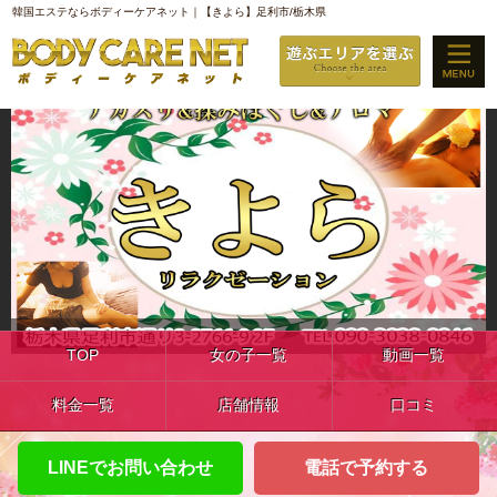
韓国エステならボディーケアネット｜【きよら】足利市/栃木県
TOP
女の子一覧
動画一覧
料金一覧
店舗情報
口コミ
LINEでお問い合わせ
電話で予約する