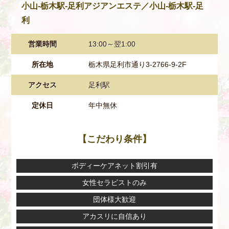
小山‐栃木駅‐足利アジアンエステ／小山‐栃木駅‐足
利
営業時間
13:00～翌1:00
所在地
栃木県足利市通り3-2766-9-2F
アクセス
足利駅
定休日
年中無休
【こだわり条件】
ボディーケアネット割引有
女性セラピストのみ
団体様大歓迎
アカスリに自信あり