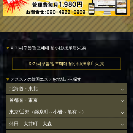
아가씨구함/점포매매 招小姐/按摩店买,卖
아가씨구함/점포매매 招小姐/按摩店买,卖
オススメの韓国エステを地域から探す
北海道・東北
首都圏・東京
東京/近郊（錦糸町～小岩～亀有～）
蒲田 大井町 大森