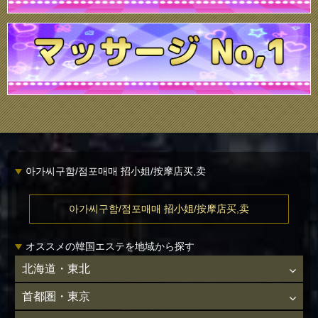
아가씨구함/점포매매 招小姐/按摩店买,卖
아가씨구함/점포매매 招小姐/按摩店买,卖
オススメの韓国エステを地域から探す
北海道・東北
首都圏・東京