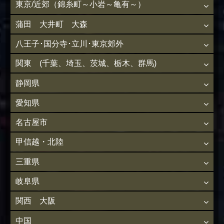
東京/近郊（錦糸町～小岩～亀有～）
蒲田 大井町 大森
八王子･国分寺･立川･東京郊外
関東 (千葉、埼玉、茨城、栃木、群馬)
静岡県
愛知県
名古屋市
甲信越・北陸
三重県
岐阜県
関西 大阪
中国