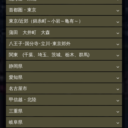
首都圏・東京
東京/近郊（錦糸町～小岩～亀有～）
蒲田 大井町 大森
八王子･国分寺･立川･東京郊外
関東 (千葉、埼玉、茨城、栃木、群馬)
静岡県
愛知県
名古屋市
甲信越・北陸
三重県
岐阜県