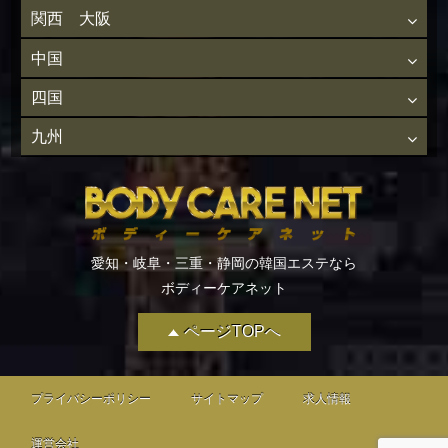
関西 大阪
中国
四国
九州
愛知・岐阜・三重・静岡の韓国エステなら
ボディーケアネット
ページTOPへ
プライバシーポリシー
サイトマップ
求人情報
運営会社