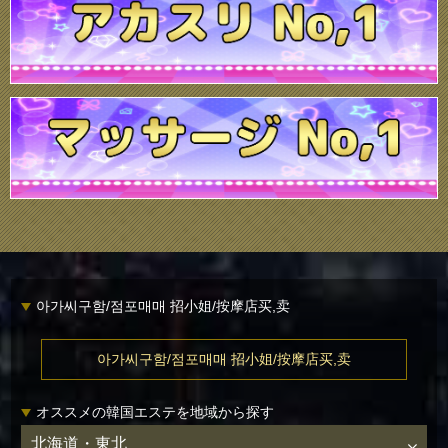
아가씨구함/점포매매 招小姐/按摩店买,卖
아가씨구함/점포매매 招小姐/按摩店买,卖
オススメの韓国エステを地域から探す
北海道・東北