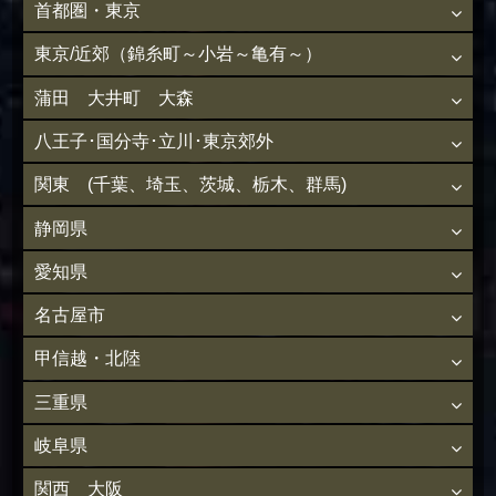
首都圏・東京
東京/近郊（錦糸町～小岩～亀有～）
蒲田 大井町 大森
八王子･国分寺･立川･東京郊外
関東 (千葉、埼玉、茨城、栃木、群馬)
静岡県
愛知県
名古屋市
甲信越・北陸
三重県
岐阜県
関西 大阪