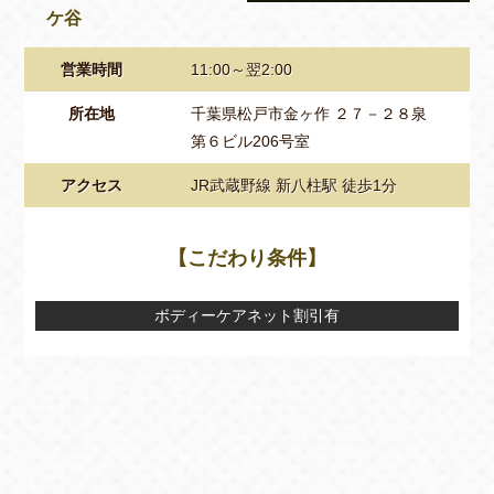
ケ谷
営業時間
11:00～翌2:00
所在地
千葉県松戸市金ヶ作 ２７－２８泉
第６ビル206号室
アクセス
JR武蔵野線 新八柱駅 徒歩1分
【こだわり条件】
ボディーケアネット割引有