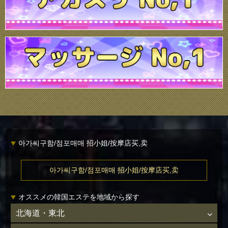
아가씨구함/점포매매 招小姐/按摩店买,卖
아가씨구함/점포매매 招小姐/按摩店买,卖
オススメの韓国エステを地域から探す
北海道・東北