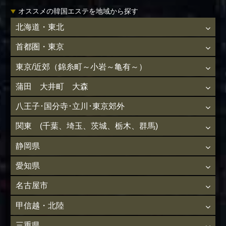
オススメの韓国エステを地域から探す
北海道・東北
首都圏・東京
東京/近郊（錦糸町～小岩～亀有～）
蒲田 大井町 大森
八王子･国分寺･立川･東京郊外
関東 (千葉、埼玉、茨城、栃木、群馬)
静岡県
愛知県
名古屋市
甲信越・北陸
三重県