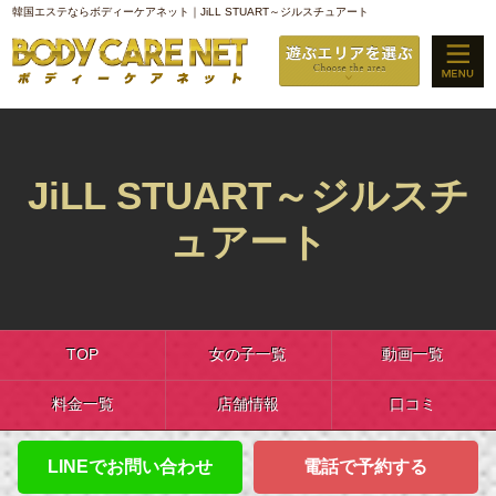
韓国エステならボディーケアネット｜JiLL STUART～ジルスチュアート
JiLL STUART～ジルスチ
ュアート
TOP
女の子一覧
動画一覧
料金一覧
店舗情報
口コミ
LINEでお問い合わせ
電話で予約する