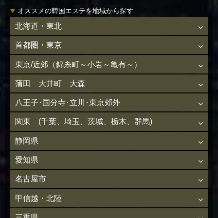
オススメの韓国エステを地域から探す
北海道・東北
首都圏・東京
東京/近郊（錦糸町～小岩～亀有～）
蒲田 大井町 大森
八王子･国分寺･立川･東京郊外
関東 (千葉、埼玉、茨城、栃木、群馬)
静岡県
愛知県
名古屋市
甲信越・北陸
三重県