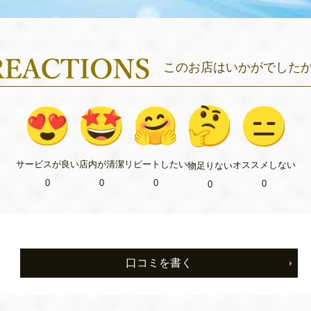
このお店はいかがでした
リピート
したい
サービス
が良い
店内が
清潔
オススメ
しない
物足り
ない
0
0
0
0
0
口コミを書く