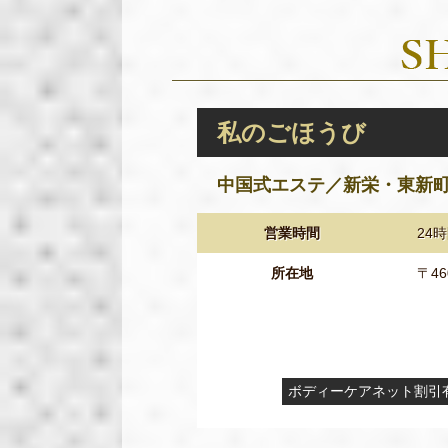
私のごほうび
中国式エステ／新栄・東新
営業時間
24
所在地
〒4
ボディーケアネット割引