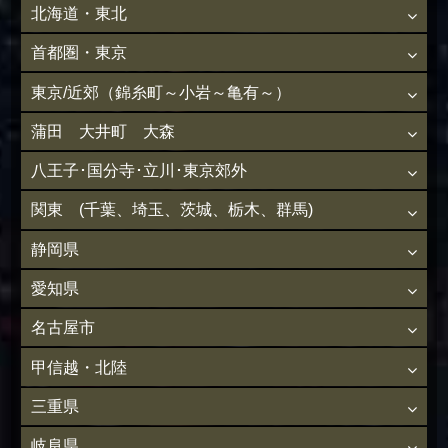
北海道・東北
首都圏・東京
東京/近郊（錦糸町～小岩～亀有～）
蒲田 大井町 大森
八王子･国分寺･立川･東京郊外
関東 (千葉、埼玉、茨城、栃木、群馬)
静岡県
愛知県
名古屋市
甲信越・北陸
三重県
岐阜県