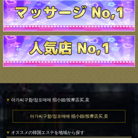
아가씨구함/점포매매 招小姐/按摩店买,卖
아가씨구함/점포매매 招小姐/按摩店买,卖
オススメの韓国エステを地域から探す