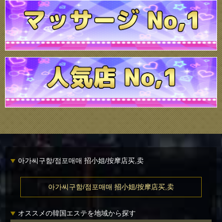
아가씨구함/점포매매 招小姐/按摩店买,卖
아가씨구함/점포매매 招小姐/按摩店买,卖
オススメの韓国エステを地域から探す