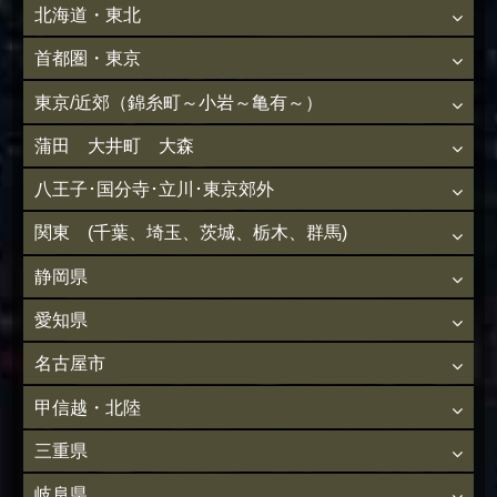
北海道・東北
首都圏・東京
東京/近郊（錦糸町～小岩～亀有～）
蒲田 大井町 大森
八王子･国分寺･立川･東京郊外
関東 (千葉、埼玉、茨城、栃木、群馬)
静岡県
愛知県
名古屋市
甲信越・北陸
三重県
岐阜県