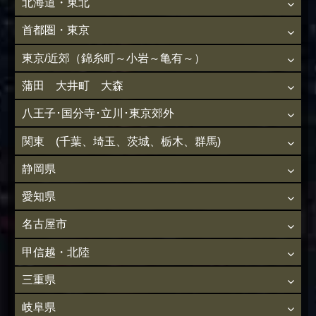
北海道・東北
首都圏・東京
東京/近郊（錦糸町～小岩～亀有～）
蒲田 大井町 大森
八王子･国分寺･立川･東京郊外
関東 (千葉、埼玉、茨城、栃木、群馬)
静岡県
愛知県
名古屋市
甲信越・北陸
三重県
岐阜県