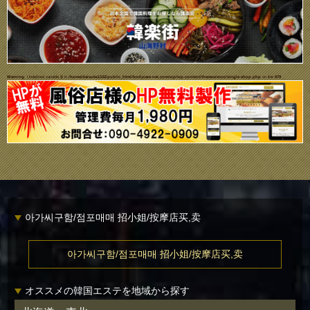
Warning
: Undefined variable $i in
/home/daisuke1102/public_html/bodycare-net.com/wp/wp-content/themes/ecco/single-shop.php
on line
679
아가씨구함/점포매매 招小姐/按摩店买,卖
아가씨구함/점포매매 招小姐/按摩店买,卖
オススメの韓国エステを地域から探す