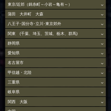
東京/近郊（錦糸町～小岩～亀有～）
蒲田 大井町 大森
八王子･国分寺･立川･東京郊外
関東 (千葉、埼玉、茨城、栃木、群馬)
静岡県
愛知県
名古屋市
甲信越・北陸
三重県
岐阜県
関西 大阪