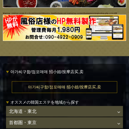
Warning
: Undefined variable $i in
/home/daisuke1102/public_html/bodycare-net.com/wp/wp-content/themes/ecco/single-shop.php
on line
679
아가씨구함/점포매매 招小姐/按摩店买,卖
아가씨구함/점포매매 招小姐/按摩店买,卖
オススメの韓国エステを地域から探す
北海道・東北
首都圏・東京