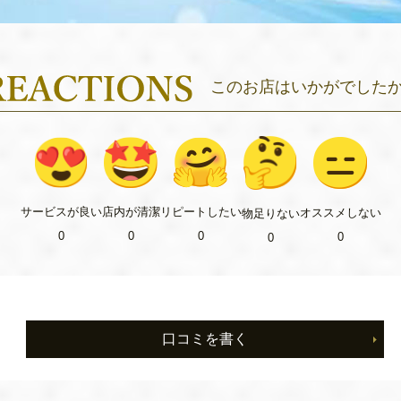
このお店はいかがでした
リピート
したい
サービス
が良い
店内が
清潔
オススメ
しない
物足り
ない
0
0
0
0
0
口コミを書く