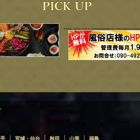
Warning
: Undefined variable $i in
/home/daisuke1102/public_html/bodycare-net.com/wp
す
岩手
宮城・仙台
秋田
山形
福島