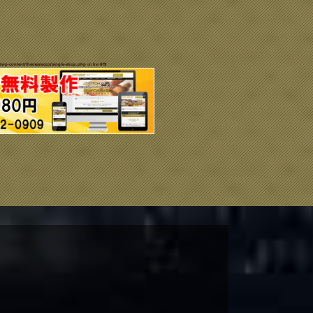
/wp-content/themes/ecco/single-shop.php
on line
679