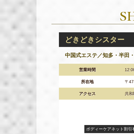
どきどきシスター
中国式エステ／知多・半田
営業時間
12:
所在地
〒4
アクセス
共和
ボディーケアネット割引