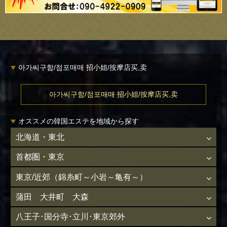
아가씨구함/점포매매 招小姐/按摩店买,卖
아가씨구함/점포매매 招小姐/按摩店买,卖
オススメの韓国エステを地域から探す
北海道・東北
首都圏・東京
東京/近郊（錦糸町～小岩～亀有～）
蒲田 大井町 大森
八王子･国分寺･立川･東京郊外