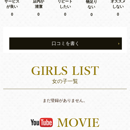
リピート
サービス
店内が
オススメ
物足り
したい
が良い
清潔
しない
ない
0
0
0
0
0
口コミを書く
女の子一覧
まだ登録がありません。