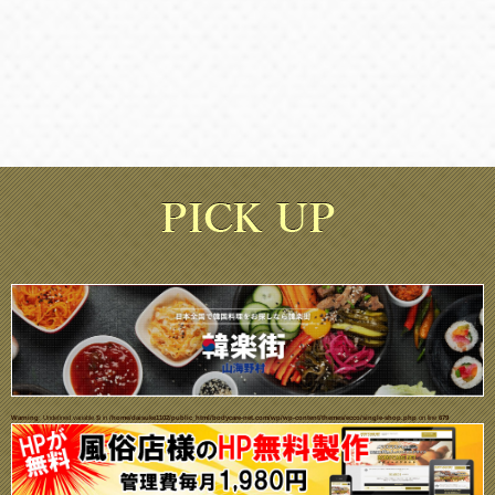
Warning
: Undefined variable $i in
/home/daisuke1102/public_html/bodycare-net.com/wp/wp-content/themes/ecco/single-shop.php
on line
679