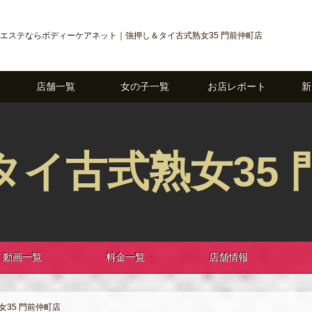
エステならボディーケアネット｜強押し＆タイ古式熟女35 門前仲町店
店舗一覧
女の子一覧
お店レポート
新
タイ古式熟女35 
動画一覧
料金一覧
店舗情報
35 門前仲町店