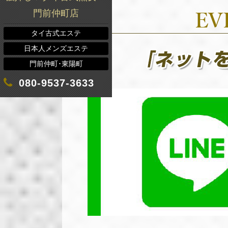
門前仲町店
タイ古式エステ
日本人メンズエステ
門前仲町･東陽町
080-9537-3633