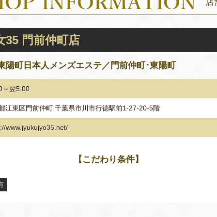
店
35 門前仲町店
東陽町日本人メンズエステ／門前仲町･東陽町
00～翌5:00
都江東区門前仲町 千葉県市川市行徳駅前1-27-20-5階
s://www.jyukujyo35.net/
【こだわり条件】
有