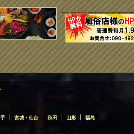
Warning
: Undefined variable $i in
/home/daisuke1102/public_html/bodycare-net.com/wp
す
岩手
宮城・仙台
秋田
山形
福島