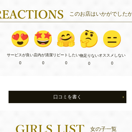
このお店はいかがでした
リピート
したい
サービス
が良い
店内が
清潔
オススメ
しない
物足り
ない
0
0
0
0
0
口コミを書く
女の子一覧