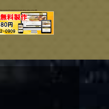
/wp-content/themes/ecco/single-shop.php
on line
679