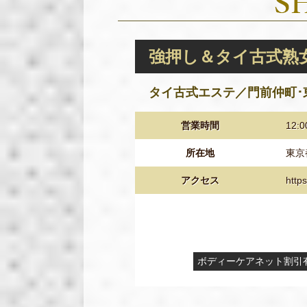
強押し＆タイ古式熟女
タイ古式エステ／門前仲町･
営業時間
12:
所在地
東京
アクセス
http
ボディーケアネット割引