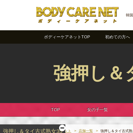
韓国
ボディーケアネットTOP
初めての方へ
強押し＆
TOP
女の子一覧
強押し＆タイ古式熟女35
ボディーケアネット
店舗一覧
強押し＆タイ古式熟女