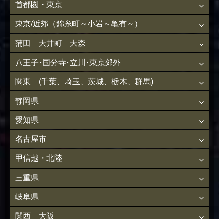
首都圏・東京
東京/近郊（錦糸町～小岩～亀有～）
蒲田 大井町 大森
八王子･国分寺･立川･東京郊外
関東 (千葉、埼玉、茨城、栃木、群馬)
静岡県
愛知県
名古屋市
甲信越・北陸
三重県
岐阜県
関西 大阪