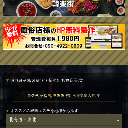
Warning
: Undefined variable $i in
/home/daisuke1102/public_html/bodycare-net.com/wp/wp-content/themes/ecco/single-shop.php
on line
679
아가씨구함/점포매매 招小姐/按摩店买,卖
아가씨구함/점포매매 招小姐/按摩店买,卖
オススメの韓国エステを地域から探す
北海道・東北