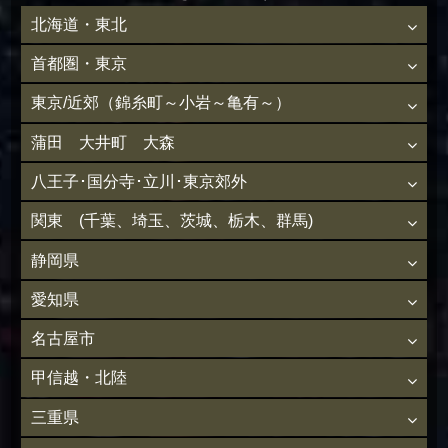
北海道・東北
首都圏・東京
東京/近郊（錦糸町～小岩～亀有～）
蒲田 大井町 大森
八王子･国分寺･立川･東京郊外
関東 (千葉、埼玉、茨城、栃木、群馬)
静岡県
愛知県
名古屋市
甲信越・北陸
三重県