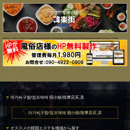
Warning
: Undefined variable $i in
/home/daisuke1102/public_html/bodycare-net.com/wp/wp-content/themes/ecco/single-shop.php
on line
679
아가씨구함/점포매매 招小姐/按摩店买,卖
아가씨구함/점포매매 招小姐/按摩店买,卖
オススメの韓国エステを地域から探す