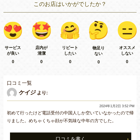
このお店はいかがでしたか？
リピート
サービス
店内が
オススメ
物足り
したい
が良い
清潔
しない
ない
0
0
0
0
0
口コミ一覧
ケイジ
より:
2024年1月2日 3:52 PM
初めて行ったけど電話受付の中国人しか空いていなかったので帰
りました。めちゃくちゃ顔が不気味な中年の方でした。
口コミを書く