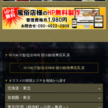
Warning
: Undefined variable $i in
/home/daisuke1102/public_html/bodycare-net.com/wp/wp-content/themes/ecco/single-shop.php
on line
679
아가씨구함/점포매매 招小姐/按摩店买,卖
아가씨구함/점포매매 招小姐/按摩店买,卖
オススメの韓国エステを地域から探す
北海道・東北
首都圏・東京
東京/近郊（錦糸町～小岩～亀有～）