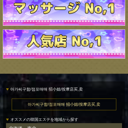
아가씨구함/점포매매 招小姐/按摩店买,卖
아가씨구함/점포매매 招小姐/按摩店买,卖
オススメの韓国エステを地域から探す