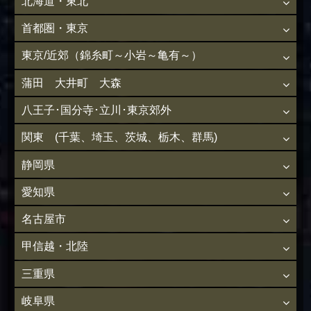
北海道・東北
首都圏・東京
東京/近郊（錦糸町～小岩～亀有～）
蒲田 大井町 大森
八王子･国分寺･立川･東京郊外
関東 (千葉、埼玉、茨城、栃木、群馬)
静岡県
愛知県
名古屋市
甲信越・北陸
三重県
岐阜県