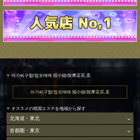
아가씨구함/점포매매 招小姐/按摩店买,卖
아가씨구함/점포매매 招小姐/按摩店买,卖
オススメの韓国エステを地域から探す
北海道・東北
首都圏・東京