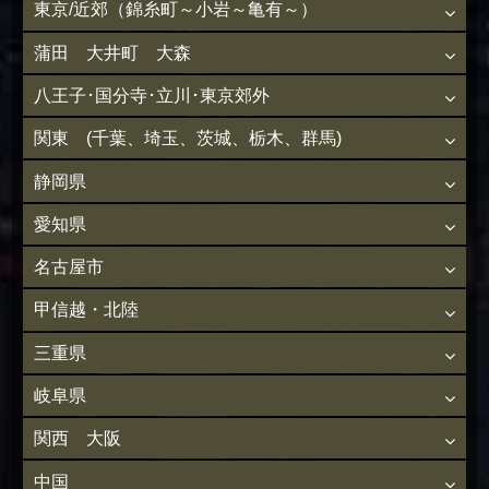
東京/近郊（錦糸町～小岩～亀有～）
蒲田 大井町 大森
八王子･国分寺･立川･東京郊外
関東 (千葉、埼玉、茨城、栃木、群馬)
静岡県
愛知県
名古屋市
甲信越・北陸
三重県
岐阜県
関西 大阪
中国