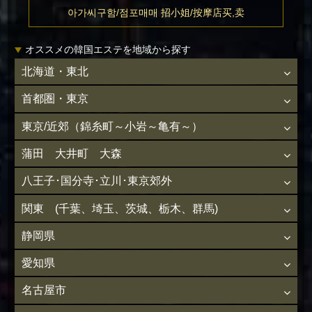
아가씨구함/점포매매 招小姐/按摩店买,卖
オススメの韓国エステを地域から探す
北海道・東北
首都圏・東京
東京/近郊（錦糸町～小岩～亀有～）
蒲田 大井町 大森
八王子･国分寺･立川･東京郊外
関東 (千葉、埼玉、茨城、栃木、群馬)
静岡県
愛知県
名古屋市