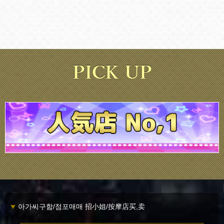
아가씨구함/점포매매 招小姐/按摩店买,卖