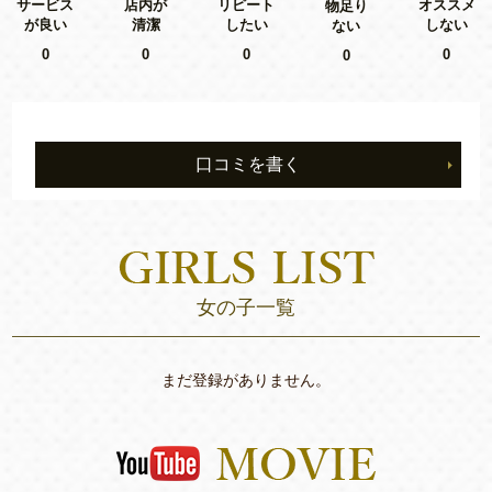
リピート
サービス
店内が
オススメ
物足り
したい
が良い
清潔
しない
ない
0
0
0
0
0
口コミを書く
女の子一覧
まだ登録がありません。