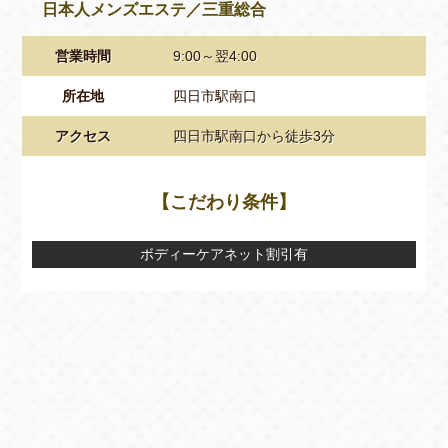
日本人メンズエステ／三重総合
営業時間
9:00～翌4:00
所在地
四日市駅南口
アクセス
四日市駅南口から徒歩3分
【こだわり条件】
ボディーケアネット割引有