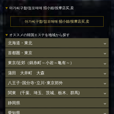
아가씨구함/점포매매 招小姐/按摩店买,卖
아가씨구함/점포매매 招小姐/按摩店买,卖
オススメの韓国エステを地域から探す
北海道・東北
首都圏・東京
東京/近郊（錦糸町～小岩～亀有～）
蒲田 大井町 大森
八王子･国分寺･立川･東京郊外
関東 (千葉、埼玉、茨城、栃木、群馬)
静岡県
愛知県