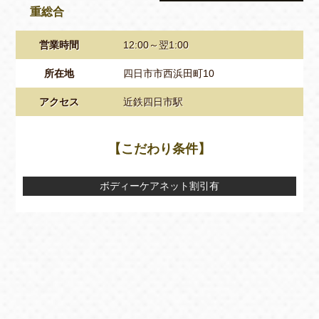
重総合
営業時間
12:00～翌1:00
所在地
四日市市西浜田町10
アクセス
近鉄四日市駅
【こだわり条件】
ボディーケアネット割引有