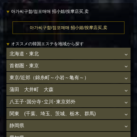
아가씨구함/점포매매 招小姐/按摩店买,卖
아가씨구함/점포매매 招小姐/按摩店买,卖
オススメの韓国エステを地域から探す
北海道・東北
首都圏・東京
東京/近郊（錦糸町～小岩～亀有～）
蒲田 大井町 大森
八王子･国分寺･立川･東京郊外
関東 (千葉、埼玉、茨城、栃木、群馬)
静岡県