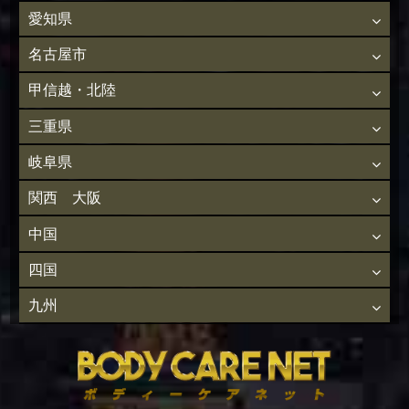
愛知県
名古屋市
甲信越・北陸
三重県
岐阜県
関西 大阪
中国
四国
九州