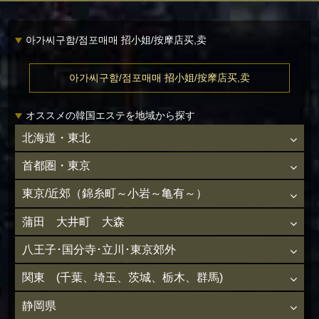
아가씨구함/점포매매 招小姐/按摩店买,卖
아가씨구함/점포매매 招小姐/按摩店买,卖
オススメの韓国エステを地域から探す
北海道・東北
首都圏・東京
東京/近郊（錦糸町～小岩～亀有～）
蒲田 大井町 大森
八王子･国分寺･立川･東京郊外
関東 (千葉、埼玉、茨城、栃木、群馬)
静岡県