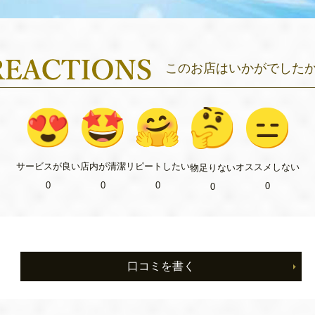
このお店はいかがでした
リピート
したい
サービス
が良い
店内が
清潔
オススメ
しない
物足り
ない
0
0
0
0
0
口コミを書く