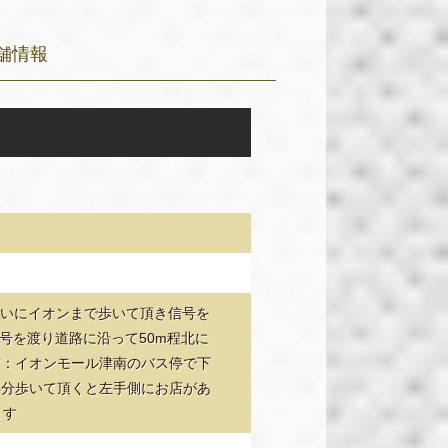
舗情報
沿いにイオンまで歩いて頂き信号を
号を渡り道路に沿って50m程北に
方：イオンモール津南のバス停で下
4分歩いて頂くと左手側にお店があ
ます