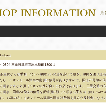
店
0～Last
4-0304 三重県津市雲出本郷町1800-1
高茶屋駅から右手側（北）へ線路沿いの道を歩いて頂き、線路を渡り道
たら、イオンモール津南の南側に信号がありますので、国道23号線の信
て頂きますと東側（イオンの反対側）にお店はあります。 三重交通の
て頂き、国道23号線の信号を反対側に渡って頂き右手方向（南）へ3〜
す。 お車の方：イオンモール津南の国道23号線を挟んだ反対側になり