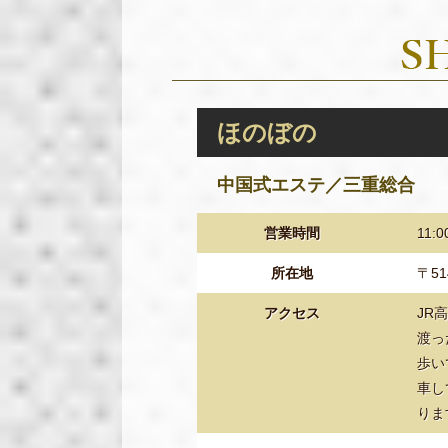
ほのぼの
中国式エステ／三重総合
営業時間
11:0
所在地
〒51
アクセス
JR
渡っ
歩い
車し
りま