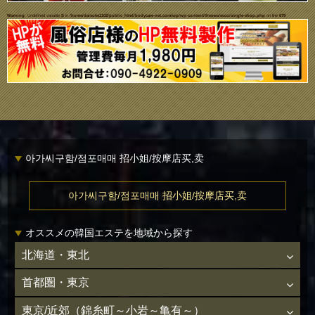
Warning
: Undefined variable $i in
/home/daisuke1102/public_html/bodycare-net.com/wp/wp-content/themes/ecco/single-shop.php
on line
679
아가씨구함/점포매매 招小姐/按摩店买,卖
아가씨구함/점포매매 招小姐/按摩店买,卖
オススメの韓国エステを地域から探す
北海道・東北
首都圏・東京
東京/近郊（錦糸町～小岩～亀有～）