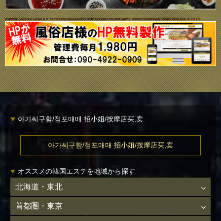
Warning
: Undefined variable $i in
/home/daisuke1102/public_html/bodycare-net.com/wp/wp-content/themes/ecco/single-shop.php
on line
679
아가씨구함/점포매매 招小姐/按摩店买,卖
아가씨구함/점포매매 招小姐/按摩店买,卖
オススメの韓国エステを地域から探す
北海道・東北
首都圏・東京