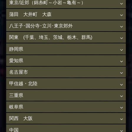
東京/近郊（錦糸町～小岩～亀有～）
蒲田 大井町 大森
八王子･国分寺･立川･東京郊外
関東 (千葉、埼玉、茨城、栃木、群馬)
静岡県
愛知県
名古屋市
甲信越・北陸
三重県
岐阜県
関西 大阪
中国