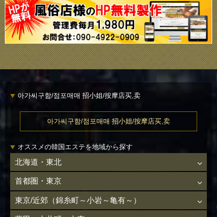
아가씨구함/점포매매 招小姐/按摩店买,卖
아가씨구함/점포매매 招小姐/按摩店买,卖
オススメの韓国エステを地域から探す
北海道・東北
首都圏・東京
東京/近郊（錦糸町～小岩～亀有～）