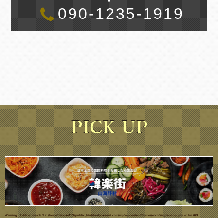
090-1235-1919
Warning
: Undefined variable $i in
/home/daisuke1102/public_html/bodycare-net.com/wp/wp-content/themes/ecco/single-shop.php
on line
679