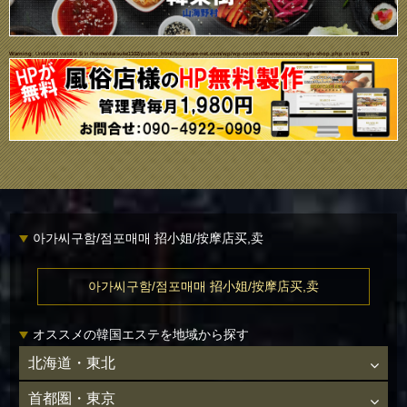
Warning
: Undefined variable $i in
/home/daisuke1102/public_html/bodycare-net.com/wp/wp-content/themes/ecco/single-shop.php
on line
679
아가씨구함/점포매매 招小姐/按摩店买,卖
아가씨구함/점포매매 招小姐/按摩店买,卖
オススメの韓国エステを地域から探す
北海道・東北
首都圏・東京