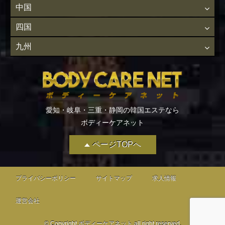
中国
四国
九州
愛知・岐阜・三重・静岡の韓国エステなら
ボディーケアネット
ページTOPへ
プライバシーポリシー
サイトマップ
求人情報
運営会社
© Copyright ボディーケアネット all right reserved.