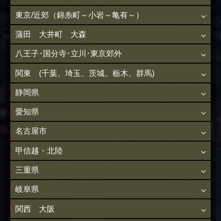
東京/近郊（錦糸町～小岩～亀有～）
蒲田 大井町 大森
八王子･国分寺･立川･東京郊外
関東 (千葉、埼玉、茨城、栃木、群馬)
静岡県
愛知県
名古屋市
甲信越・北陸
三重県
岐阜県
関西 大阪