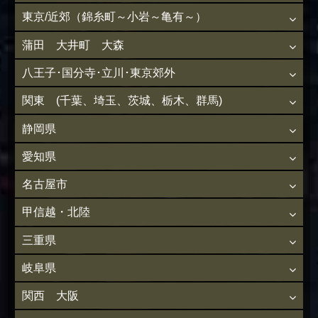
東京/近郊（錦糸町～小岩～亀有～）
蒲田 大井町 大森
八王子･国分寺･立川･東京郊外
関東 (千葉、埼玉、茨城、栃木、群馬)
静岡県
愛知県
名古屋市
甲信越・北陸
三重県
岐阜県
関西 大阪