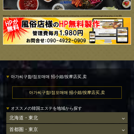
Warning
: Undefined variable $i in
/home/daisuke1102/public_html/bodycare-net.com/wp/wp-content/themes/ecco/single-shop.php
on line
679
아가씨구함/점포매매 招小姐/按摩店买,卖
아가씨구함/점포매매 招小姐/按摩店买,卖
オススメの韓国エステを地域から探す
北海道・東北
首都圏・東京