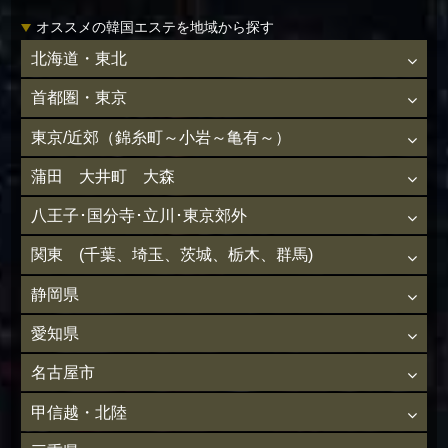
オススメの韓国エステを地域から探す
北海道・東北
首都圏・東京
東京/近郊（錦糸町～小岩～亀有～）
蒲田 大井町 大森
八王子･国分寺･立川･東京郊外
関東 (千葉、埼玉、茨城、栃木、群馬)
静岡県
愛知県
名古屋市
甲信越・北陸