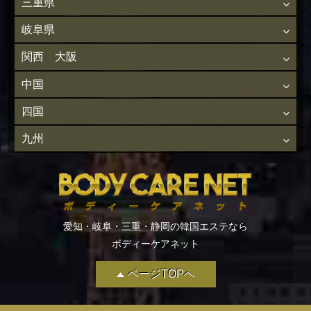
三重県
岐阜県
関西 大阪
中国
四国
九州
愛知・岐阜・三重・静岡の韓国エステなら
ボディーケアネット
ページTOPへ