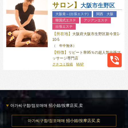
サロン】
大阪市生野区
大阪発～(出張エステ)
関西 大阪
韓国式エステ
アジアンエステ
出張エステ
【所在地】
大阪府大阪市生野区新今里1-
10-5
（ 年中無休）
【特徴】
リピート率95％の超人気出張マ
ッサージ専門店
クチコミ投稿
MAP
080-
6136-
6688
아가씨구함/점포매매 招小姐/按摩店买,卖
아가씨구함/점포매매 招小姐/按摩店买,卖