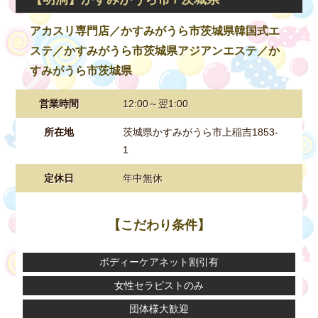
アカスリ専門店／かすみがうら市茨城県韓国式エ
ステ／かすみがうら市茨城県アジアンエステ／か
すみがうら市茨城県
営業時間
12:00～翌1:00
所在地
茨城県かすみがうら市上稲吉1853-
1
定休日
年中無休
【こだわり条件】
ボディーケアネット割引有
女性セラピストのみ
団体様大歓迎