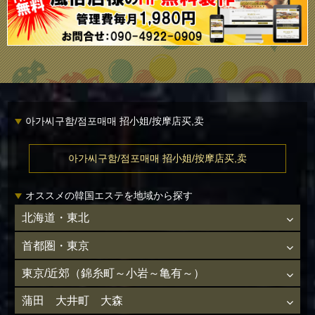
아가씨구함/점포매매 招小姐/按摩店买,卖
아가씨구함/점포매매 招小姐/按摩店买,卖
オススメの韓国エステを地域から探す
北海道・東北
首都圏・東京
東京/近郊（錦糸町～小岩～亀有～）
蒲田 大井町 大森