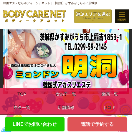
韓国エステならボディーケアネット｜【明洞】かすみがうら市 / 茨城県
TOP
女の子一覧
動画一覧
料金一覧
店舗情報
口コミ
LINEでお問い合わせ
電話で予約する