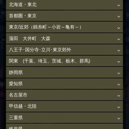
北海道・東北
首都圏・東京
東京/近郊（錦糸町～小岩～亀有～）
蒲田 大井町 大森
八王子･国分寺･立川･東京郊外
関東 (千葉、埼玉、茨城、栃木、群馬)
静岡県
愛知県
名古屋市
甲信越・北陸
三重県
岐阜県