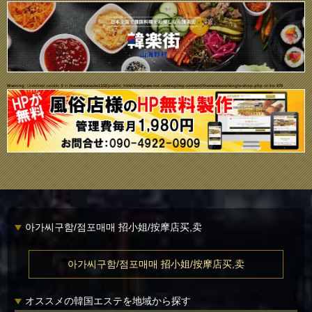
Warning
: Undefined variable $i in
/home/daisuke1102/public_html/bodycare-net.com/wp/wp-content/themes/ecco/single-shop.php
on line
679
아가씨구함/점포매매 招小姐/按摩店买,卖
아가씨구함/점포매매 招小姐/按摩店买,卖
オススメの韓国エステを地域から探す