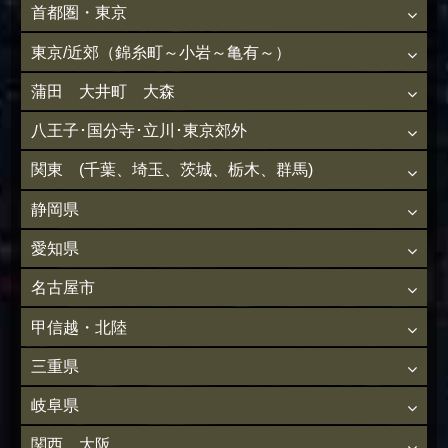
首都圏・東京
東京/近郊（錦糸町～小岩～亀有～）
蒲田 大井町 大森
八王子･国分寺･立川･東京郊外
関東 (千葉、埼玉、茨城、栃木、群馬)
静岡県
愛知県
名古屋市
甲信越・北陸
三重県
岐阜県
関西 大阪