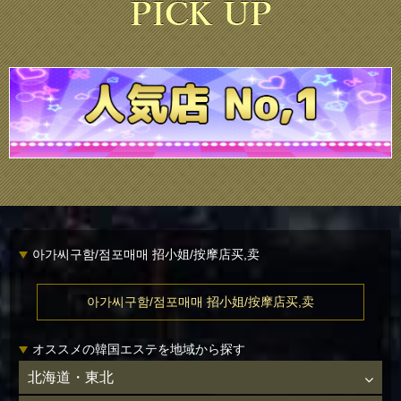
아가씨구함/점포매매 招小姐/按摩店买,卖
아가씨구함/점포매매 招小姐/按摩店买,卖
オススメの韓国エステを地域から探す
北海道・東北