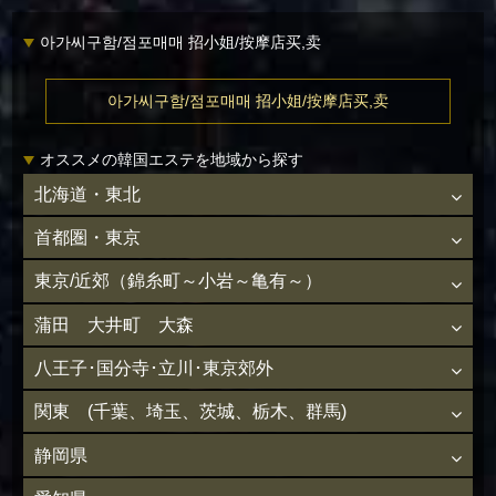
아가씨구함/점포매매 招小姐/按摩店买,卖
아가씨구함/점포매매 招小姐/按摩店买,卖
オススメの韓国エステを地域から探す
北海道・東北
首都圏・東京
東京/近郊（錦糸町～小岩～亀有～）
蒲田 大井町 大森
八王子･国分寺･立川･東京郊外
関東 (千葉、埼玉、茨城、栃木、群馬)
静岡県