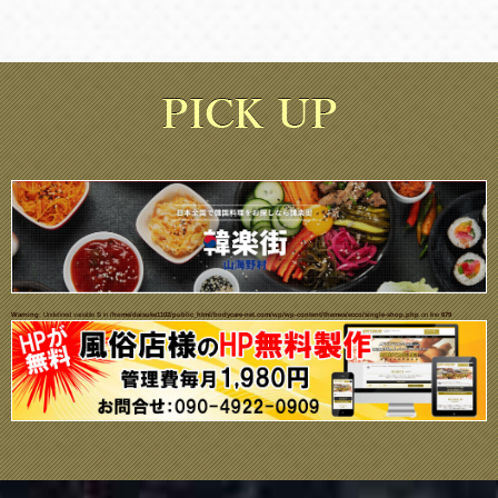
Warning
: Undefined variable $i in
/home/daisuke1102/public_html/bodycare-net.com/wp/wp-content/themes/ecco/single-shop.php
on line
679