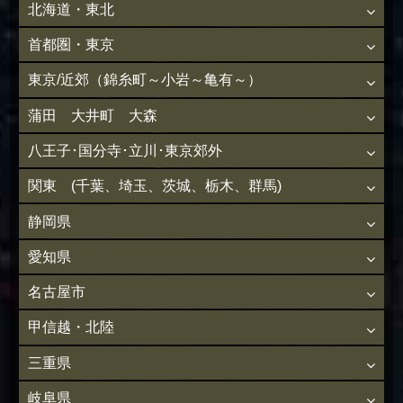
北海道・東北
首都圏・東京
東京/近郊（錦糸町～小岩～亀有～）
蒲田 大井町 大森
八王子･国分寺･立川･東京郊外
関東 (千葉、埼玉、茨城、栃木、群馬)
静岡県
愛知県
名古屋市
甲信越・北陸
三重県
岐阜県