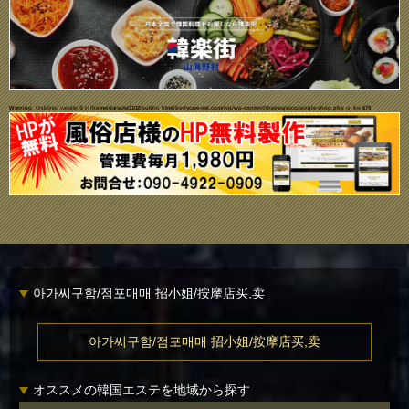
Warning
: Undefined variable $i in
/home/daisuke1102/public_html/bodycare-net.com/wp/wp-content/themes/ecco/single-shop.php
on line
679
아가씨구함/점포매매 招小姐/按摩店买,卖
아가씨구함/점포매매 招小姐/按摩店买,卖
オススメの韓国エステを地域から探す