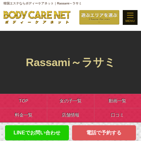
韓国エステならボディーケアネット｜Rassami～ラサミ
Rassami～ラサミ
TOP
女の子一覧
動画一覧
料金一覧
店舗情報
口コミ
LINEでお問い合わせ
電話で予約する