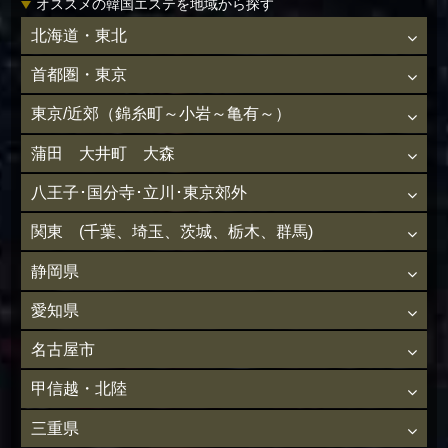
オススメの韓国エステを地域から探す
北海道・東北
首都圏・東京
東京/近郊（錦糸町～小岩～亀有～）
蒲田 大井町 大森
八王子･国分寺･立川･東京郊外
関東 (千葉、埼玉、茨城、栃木、群馬)
静岡県
愛知県
名古屋市
甲信越・北陸
三重県