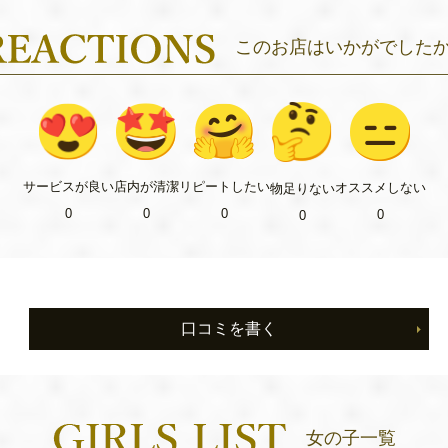
このお店はいかがでした
リピート
したい
サービス
が良い
店内が
清潔
オススメ
しない
物足り
ない
0
0
0
0
0
口コミを書く
女の子一覧