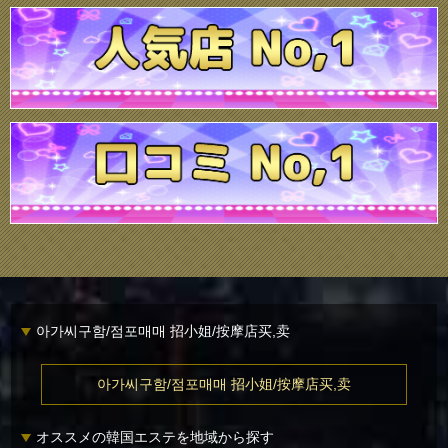
아가씨구함/점포매매 招小姐/按摩店买,卖
아가씨구함/점포매매 招小姐/按摩店买,卖
オススメの韓国エステを地域から探す