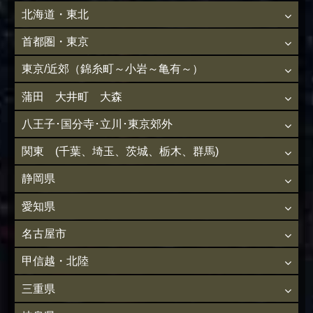
北海道・東北
首都圏・東京
東京/近郊（錦糸町～小岩～亀有～）
蒲田 大井町 大森
八王子･国分寺･立川･東京郊外
関東 (千葉、埼玉、茨城、栃木、群馬)
静岡県
愛知県
名古屋市
甲信越・北陸
三重県