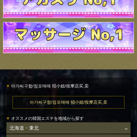
아가씨구함/점포매매 招小姐/按摩店买,卖
아가씨구함/점포매매 招小姐/按摩店买,卖
オススメの韓国エステを地域から探す
北海道・東北