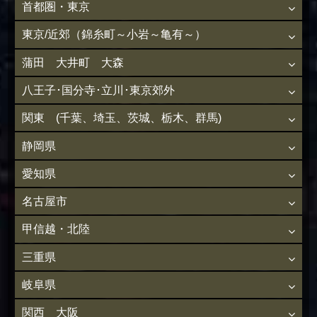
首都圏・東京
東京/近郊（錦糸町～小岩～亀有～）
蒲田 大井町 大森
八王子･国分寺･立川･東京郊外
関東 (千葉、埼玉、茨城、栃木、群馬)
静岡県
愛知県
名古屋市
甲信越・北陸
三重県
岐阜県
関西 大阪