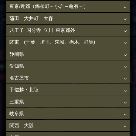
東京/近郊（錦糸町～小岩～亀有～）
蒲田 大井町 大森
八王子･国分寺･立川･東京郊外
関東 (千葉、埼玉、茨城、栃木、群馬)
静岡県
愛知県
名古屋市
甲信越・北陸
三重県
岐阜県
関西 大阪