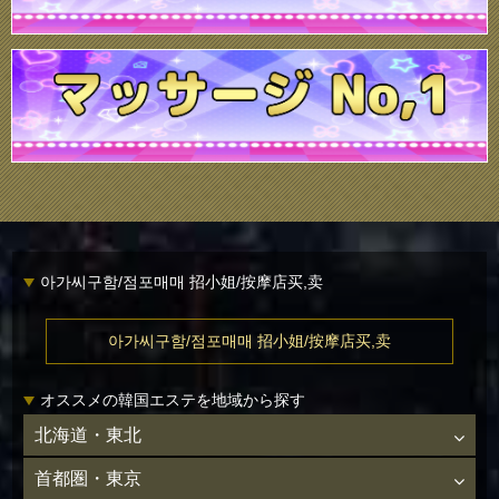
아가씨구함/점포매매 招小姐/按摩店买,卖
아가씨구함/점포매매 招小姐/按摩店买,卖
オススメの韓国エステを地域から探す
北海道・東北
首都圏・東京