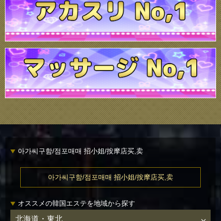
아가씨구함/점포매매 招小姐/按摩店买,卖
아가씨구함/점포매매 招小姐/按摩店买,卖
オススメの韓国エステを地域から探す
北海道・東北