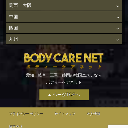
関西 大阪
中国
四国
九州
愛知・岐阜・三重・静岡の韓国エステなら
ボディーケアネット
ページTOPへ
プライバシーポリシー
サイトマップ
求人情報
運営会社