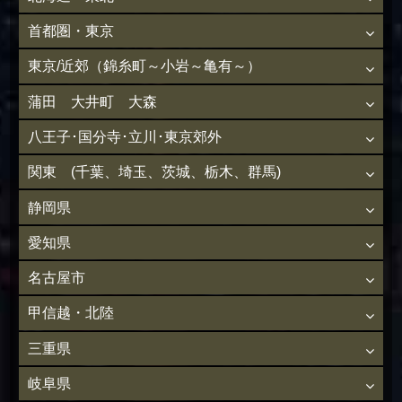
首都圏・東京
東京/近郊（錦糸町～小岩～亀有～）
蒲田 大井町 大森
八王子･国分寺･立川･東京郊外
関東 (千葉、埼玉、茨城、栃木、群馬)
静岡県
愛知県
名古屋市
甲信越・北陸
三重県
岐阜県