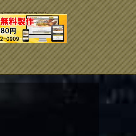
/wp-content/themes/ecco/single-shop.php
on line
679