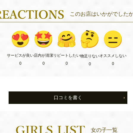
このお店はいかがでした
リピート
したい
サービス
が良い
店内が
清潔
オススメ
しない
物足り
ない
0
0
0
0
0
口コミを書く
女の子一覧