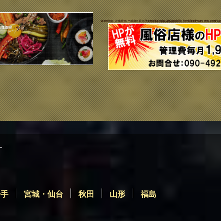
Warning
: Undefined variable $i in
/home/daisuke1102/public_html/bodycare-net.com/wp
す
岩手
宮城・仙台
秋田
山形
福島