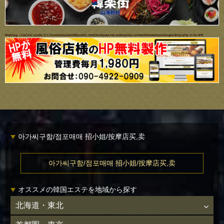
Warning
: Undefined variable $i in
/home/daisuke1102/public_html/bodycare-net.com/wp/wp-content/themes/ecco/single-shop.php
on line
679
아가씨구함/점포매매 招小姐/按摩店买,卖
아가씨구함/점포매매 招小姐/按摩店买,卖
オススメの韓国エステを地域から探す
北海道・東北