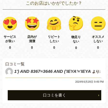
このお店はいかがでしたか？
リピート
サービス
店内が
オススメ
物足り
したい
が良い
清潔
しない
ない
0
0
0
0
0
口コミ一覧
1') AND 8367=3646 AND ('IEYA'='IEYA
より:
2024年6月29日 9:49 PM
口コミを書く