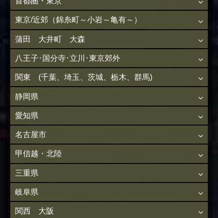
首都圏・東京
東京/近郊（錦糸町～小岩～亀有～）
蒲田 大井町 大森
八王子･国分寺･立川･東京郊外
関東 (千葉、埼玉、茨城、栃木、群馬)
静岡県
愛知県
名古屋市
甲信越・北陸
三重県
岐阜県
関西 大阪