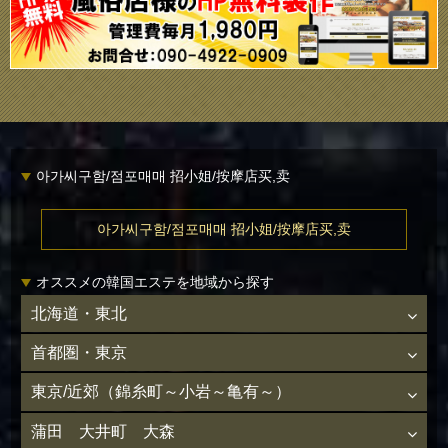
아가씨구함/점포매매 招小姐/按摩店买,卖
아가씨구함/점포매매 招小姐/按摩店买,卖
オススメの韓国エステを地域から探す
北海道・東北
首都圏・東京
東京/近郊（錦糸町～小岩～亀有～）
蒲田 大井町 大森