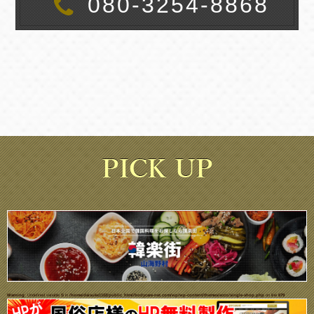
080-3254-8868
Warning
: Undefined variable $i in
/home/daisuke1102/public_html/bodycare-net.com/wp/wp-content/themes/ecco/single-shop.php
on line
679