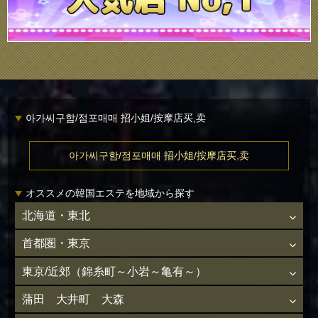
아가씨구함/점포매매 招小姐/按摩店买,卖
아가씨구함/점포매매 招小姐/按摩店买,卖
オススメの韓国エステを地域から探す
北海道・東北
首都圏・東京
東京/近郊（錦糸町～小岩～亀有～）
蒲田 大井町 大森